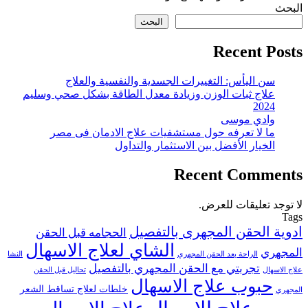
البحث
البحث
Recent Posts
سن اليأس: التغييرات الجسدية والنفسية والعلاج
علاج ثبات الوزن وزيادة معدل الطاقة بشكل صحي وسليم
2024
وادي موسى
ما لا تعرفه حول مستشفيات علاج الادمان فى مصر
الخيار الأفضل بين الاستثمار والتداول
Recent Comments
لا توجد تعليقات للعرض.
Tags
ادوية الحقن المجهرى بالتفصيل
الحجامه قبل الحقن
الشاي لعلاج الاسهال
المجهري
الراحة بعد الحقن المجهري
النشا
تجربتي مع الحقن المجهري بالتفصيل
علاج الاسهال
تحاليل قبل الحقن
حبوب علاج الاسهال
خلطات لعلاج تساقط الشعر
المجهري