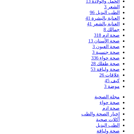
الحمل والولادة
13
الشعر
3
الطب البديل
96
العناية بالبشرة
41
العناية بالشعر
41
جمالك
8
صحة ادم
318
صحة الأسنان
13
صحة العيون
3
صحة جنسية
3
صحة حواء
336
صحة طفلك
28
صحة ولياقة
53
علاقات
26
كيف
45
موضة
3
مجلة الصحبة
صحة حواء
صحة ادم
اخبار الصحة والطب
أكلات صحية
الطب البديل
صحة ولياقة