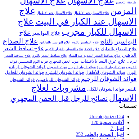
علاج الاسهال
علاج الاسهال
طريقة التحضير
علاج
المزمن
علاج الاسهال عند الأطفال
علاج الاسهال عند الاطفال
الاسهال عند الكبار في البيت
علاج
الاسهال للكبار مجرب
علاج
علاج البواسير
علاج الصداع
البواسير بالثلج
علاج البواسير بالثوم
علاج البواسير بالفازلين
علاج تساقط الشعر
علاج الصداع بالتدليك
علاج الكحة
علاج النسيان بالقرآن الكريم
الدهني
علاج تساقط الشعر الشديد عند النساء
علاج تساقط الشعر بالثوم
علاج تساقط الشعر
علاج عرق النسا بالاعشاب
للرجال
عيوب الحقن المجهري
فوائد الثوم للتخسيس
فوائد
فوائد الشوفان لزيادة
الخروب
فوائد الرمان للبشرة
فوائد الرمان للرجال
فوائد الشوفان
الوزن
فوائد الشوفان للأطفال
فوائد الشوفان للبشرة
فوائد الشوفان للحامل
فوائد الشوفان للرجيم
فوائد الشوفان للرياضيين
فوائد الشوفان
مشروبات لعلاج
للشعر
فوائد الشوفان للكلى
الاسهال
نصائح للرجل قبل الحقن المجهري
تصنيفات
Uncategorized
24
أكلات صحية
120
اخبار
7
اخبار الصحة والطب
252