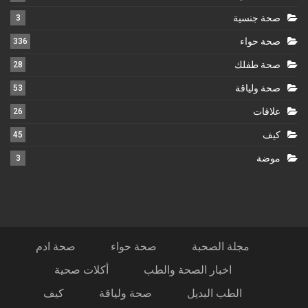
صحة جنسية
3
صحة حواء
336
صحة طفلك
28
صحة ولياقة
53
علاقات
26
كيف
45
موضة
3
مجلة الصحبة
صحة حواء
صحة ادم
اخبار الصحة والطب
أكلات صحية
الطب البديل
صحة ولياقة
كيف