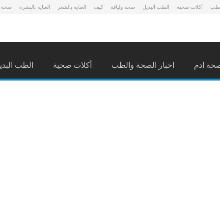
لطب
أكلات صحية
الطب البديل
صحة ولياقة
كيف
العناية بالشعر
العناية بالبشرة
صحة 
حة ادم
اخبار الصحة والطب
أكلات صحية
الطب البدي