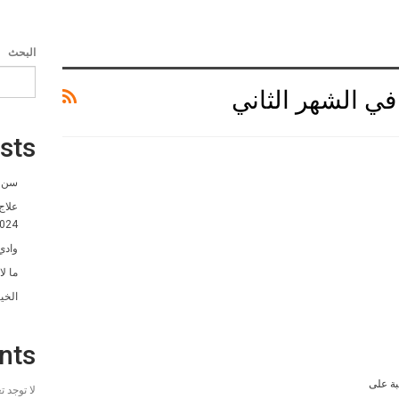
البحث
في الشهر الثاني
sts
سن ا
علاج
024
وادي
ما ل
الخي
nts
بة على
لا توجد 