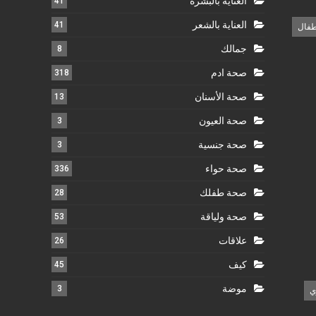
العناية بالبشرة
41
العناية بالشعر
41
طفال
جمالك
8
صحة ادم
318
صحة الأسنان
13
صحة العيون
3
صحة جنسية
3
صحة حواء
336
صحة طفلك
28
صحة ولياقة
53
علاقات
26
كيف
45
موضة
3
ي