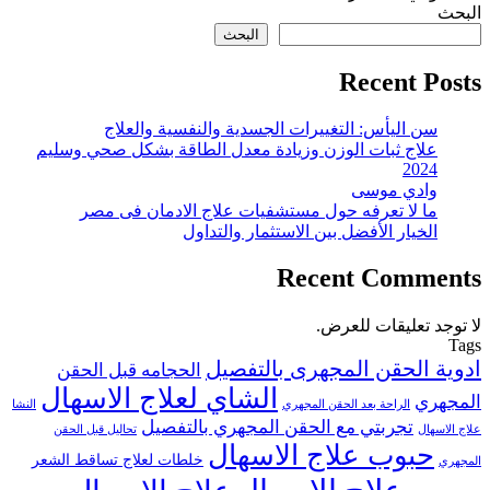
البحث
البحث
Recent Posts
سن اليأس: التغييرات الجسدية والنفسية والعلاج
علاج ثبات الوزن وزيادة معدل الطاقة بشكل صحي وسليم
2024
وادي موسى
ما لا تعرفه حول مستشفيات علاج الادمان فى مصر
الخيار الأفضل بين الاستثمار والتداول
Recent Comments
لا توجد تعليقات للعرض.
Tags
ادوية الحقن المجهرى بالتفصيل
الحجامه قبل الحقن
الشاي لعلاج الاسهال
المجهري
الراحة بعد الحقن المجهري
النشا
تجربتي مع الحقن المجهري بالتفصيل
علاج الاسهال
تحاليل قبل الحقن
حبوب علاج الاسهال
خلطات لعلاج تساقط الشعر
المجهري