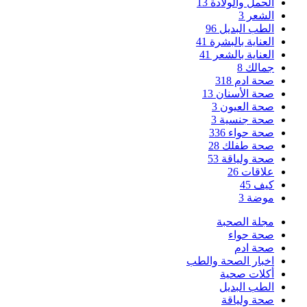
الحمل والولادة
13
الشعر
3
الطب البديل
96
العناية بالبشرة
41
العناية بالشعر
41
جمالك
8
صحة ادم
318
صحة الأسنان
13
صحة العيون
3
صحة جنسية
3
صحة حواء
336
صحة طفلك
28
صحة ولياقة
53
علاقات
26
كيف
45
موضة
3
مجلة الصحبة
صحة حواء
صحة ادم
اخبار الصحة والطب
أكلات صحية
الطب البديل
صحة ولياقة