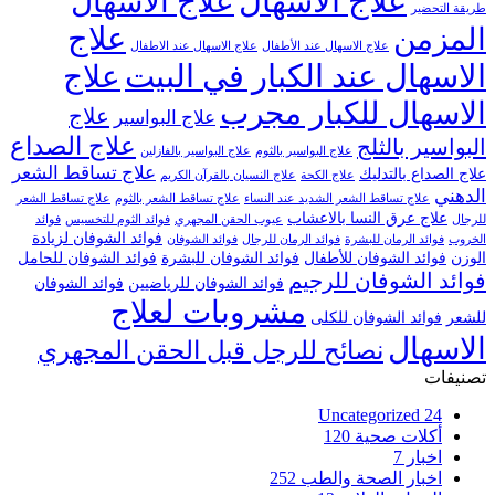
علاج الاسهال
علاج الاسهال
طريقة التحضير
علاج
المزمن
علاج الاسهال عند الأطفال
علاج الاسهال عند الاطفال
الاسهال عند الكبار في البيت
علاج
الاسهال للكبار مجرب
علاج
علاج البواسير
علاج الصداع
البواسير بالثلج
علاج البواسير بالثوم
علاج البواسير بالفازلين
علاج تساقط الشعر
علاج الصداع بالتدليك
علاج الكحة
علاج النسيان بالقرآن الكريم
الدهني
علاج تساقط الشعر الشديد عند النساء
علاج تساقط الشعر بالثوم
علاج تساقط الشعر
علاج عرق النسا بالاعشاب
للرجال
عيوب الحقن المجهري
فوائد الثوم للتخسيس
فوائد
فوائد الشوفان لزيادة
الخروب
فوائد الرمان للبشرة
فوائد الرمان للرجال
فوائد الشوفان
الوزن
فوائد الشوفان للأطفال
فوائد الشوفان للبشرة
فوائد الشوفان للحامل
فوائد الشوفان للرجيم
فوائد الشوفان للرياضيين
فوائد الشوفان
مشروبات لعلاج
للشعر
فوائد الشوفان للكلى
الاسهال
نصائح للرجل قبل الحقن المجهري
تصنيفات
Uncategorized
24
أكلات صحية
120
اخبار
7
اخبار الصحة والطب
252