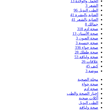
الحمل والولادة
13
الشعر
3
الطب البديل
96
العناية بالبشرة
41
العناية بالشعر
41
جمالك
8
صحة ادم
318
صحة الأسنان
13
صحة العيون
3
صحة جنسية
3
صحة حواء
336
صحة طفلك
28
صحة ولياقة
53
علاقات
26
كيف
45
موضة
3
مجلة الصحبة
صحة حواء
صحة ادم
اخبار الصحة والطب
أكلات صحية
الطب البديل
صحة ولياقة