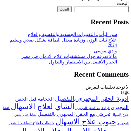
البحث
البحث
Recent Posts
سن اليأس: التغييرات الجسدية والنفسية والعلاج
علاج ثبات الوزن وزيادة معدل الطاقة بشكل صحي وسليم
2024
وادي موسى
ما لا تعرفه حول مستشفيات علاج الادمان فى مصر
الخيار الأفضل بين الاستثمار والتداول
Recent Comments
لا توجد تعليقات للعرض.
Tags
ادوية الحقن المجهرى بالتفصيل
الحجامه قبل الحقن
الشاي لعلاج الاسهال
المجهري
الراحة بعد الحقن المجهري
النشا
تجربتي مع الحقن المجهري بالتفصيل
علاج الاسهال
تحاليل قبل الحقن
حبوب علاج الاسهال
خلطات لعلاج تساقط الشعر
المجهري