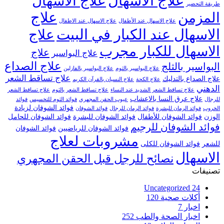
علاج الاسهال
علاج الاسهال
طريقة التحضير
علاج
المزمن
علاج الاسهال عند الأطفال
علاج الاسهال عند الاطفال
الاسهال عند الكبار في البيت
علاج
الاسهال للكبار مجرب
علاج
علاج البواسير
علاج الصداع
البواسير بالثلج
علاج البواسير بالثوم
علاج البواسير بالفازلين
علاج تساقط الشعر
علاج الصداع بالتدليك
علاج الكحة
علاج النسيان بالقرآن الكريم
الدهني
علاج تساقط الشعر الشديد عند النساء
علاج تساقط الشعر بالثوم
علاج تساقط الشعر
علاج عرق النسا بالاعشاب
للرجال
عيوب الحقن المجهري
فوائد الثوم للتخسيس
فوائد
فوائد الشوفان لزيادة
الخروب
فوائد الرمان للبشرة
فوائد الرمان للرجال
فوائد الشوفان
الوزن
فوائد الشوفان للأطفال
فوائد الشوفان للبشرة
فوائد الشوفان للحامل
فوائد الشوفان للرجيم
فوائد الشوفان للرياضيين
فوائد الشوفان
مشروبات لعلاج
للشعر
فوائد الشوفان للكلى
الاسهال
نصائح للرجل قبل الحقن المجهري
تصنيفات
Uncategorized
24
أكلات صحية
120
اخبار
7
اخبار الصحة والطب
252