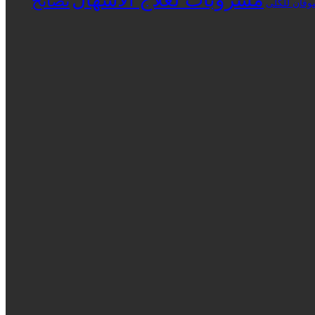
نصائح
شوفان للكلى