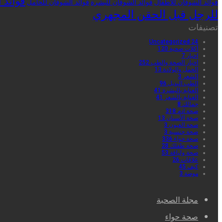
فوائد 
فوائد الشوفان للأطفال
فوائد الشوفان للبشرة
فوائد الشوفان للحامل
للرجل قبل الحقن المجهري
تصنيفات
Uncategorized
24
أكلات صحية
120
اخبار
7
اخبار الصحة والطب
252
الحمل والولادة
13
الشعر
3
الطب البديل
96
العناية بالبشرة
41
العناية بالشعر
41
جمالك
8
صحة ادم
318
صحة الأسنان
13
صحة العيون
3
صحة جنسية
3
صحة حواء
336
صحة طفلك
28
صحة ولياقة
53
علاقات
26
كيف
45
موضة
3
مجلة الصحبة
صحة حواء