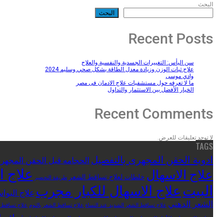
البحث
البحث
Recent Posts
سن اليأس: التغييرات الجسدية والنفسية والعلاج
علاج ثبات الوزن وزيادة معدل الطاقة بشكل صحي وسليم 2024
وادي موسى
ما لا تعرفه حول مستشفيات علاج الادمان فى مصر
الخيار الأفضل بين الاستثمار والتداول
Recent Comments
لا توجد تعليقات للعرض.
TAGS
ادوية الحقن المجهرى بالتفصيل
الحجامه قبل الحقن المجهر
علاج ا
علاج الاسهال
خلطات لعلاج تساقط الشعر
طريقة التحضير
البيت
علاج الاسهال للكبار مجرب
علاج البواس
الشعر الدهني
علاج تساقط الشعر الشديد عند النساء
علاج تساقط الشعر بالثوم
علاج تساقط ا