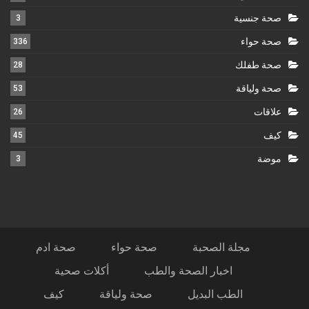
صحة جنسية
3
صحة حواء
336
صحة طفلك
28
صحة ولياقة
53
علاقات
26
كيف
45
موضة
3
مجلة الصحبة
صحة حواء
صحة ادم
اخبار الصحة والطب
أكلات صحية
الطب البديل
صحة ولياقة
كيف