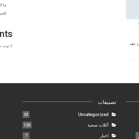
ما ل
الخي
nts
د عقد
لا توجد 
تصنيفات
Uncategorized
24
أكلات صحية
120
اخبار
7