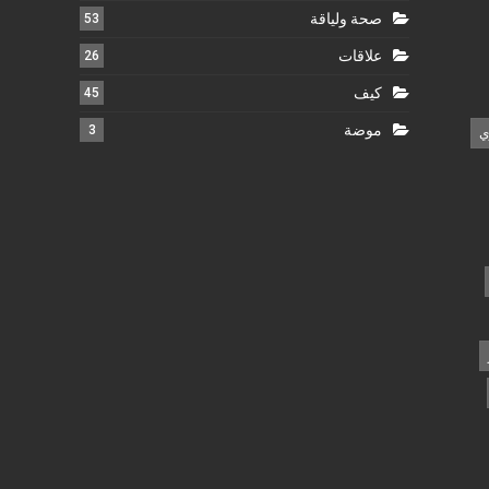
صحة ولياقة
53
علاقات
26
كيف
45
موضة
3
ي