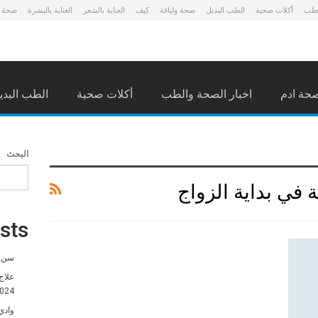
لطب
أكلات صحية
الطب البديل
صحة ولياقة
كيف
العناية بالشعر
العناية بالبشرة
صحة 
حة ادم
اخبار الصحة والطب
أكلات صحية
الطب البدي
البحث
 في بداية الزواج
sts
سن ا
علاج
024
وادي