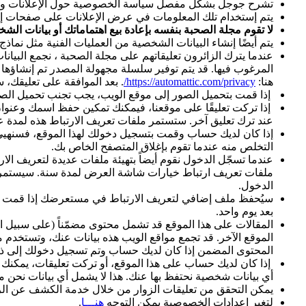
تشرح جوجل بشكل مفصل سياسة الخصوصية حول الإعلانات ووفق أحدث 
يتم إستخدام تلك المعلومات في عرض الإعلانات على صفحات إ
لا تقوم مجلة الصحبة بنفسه بإعادة بيع اهتماماتك أو بيانات الش
يتم أيضًا إنشاء البيانات الشخصية من العمليات الفنية مثل نماذج
هنا:
https://automattic.com/privacy/
. بعد الموافقة على تعليقك
إذا قمت بتحميل الصور إلى موقع الويب، يجب تجنب تحميل الصور مع بيانات الموقع المضمنة (EXIF GPS). يمكن لزوّار الموقع
إذا تركت تعليقًا على موقعنا، فيمكنك تمكين حفظ اسمك وعنوا
عند ترك تعليق آخر. ستستمر ملفات تعريف الارتباط هذه لمدة ع
إذا كان لديك حساب وقمت بتسجيل دخولك لهذا الموقع، فسنهيئ 
التخلص منه عندما تقوم بإغلاق المتصفح الخاص بك.
عندما تسجّل الدخول نقوم أيضاً بتهيئة ملفات عديدة لتعريف ا
ملفات تعريف ارتباط خيارات شاشة العرض لمدة سنة. سيستمر
الدخول.
سيُحفظ ملف إضافي لتعريف الارتباط في مستعرضك إذا قمت بتحري
بعد يوم واحد.
المقالات على هذا الموقع قد تشمل محتوى مضمّناً (على سبيل المث
الموقع الآخر. قد تجمع مواقع الويب هذه بيانات عنك، وتستخدم ملف
المحتوى المضمن إذا كان لديك حساب وتم تسجيل دخولك إلى ذل
إذا كان لديك حساب على هذا الموقع، أو تركت تعليقات، يمكنك
أي بيانات شخصية نحتفظ بها عنك. هذا لا يشمل أي بيانات نحن ملز
يمكن التحقق من تعليقات الزوار من خلال خدمة الكشف عن الرسائ
لتغير إعدادات الخصوصية يمكن التوجه
هنـــا
.