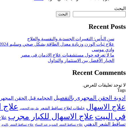
البحث
البحث
Recent Posts
سن اليأس: التغييرات الجسدية والنفسية والعلاج
علاج ثبات الوزن وزيادة معدل الطاقة بشكل صحي وسليم 2024
وادي موسى
ما لا تعرفه حول مستشفيات علاج الادمان فى مصر
الخيار الأفضل بين الاستثمار والتداول
Recent Comments
لا توجد تعليقات للعرض.
Tags
ادوية الحقن المجهرى بالتفصيل
الحجامه قبل الحقن المجهر
علاج ا
علاج الاسهال
خلطات لعلاج تساقط الشعر
طريقة التحضير
في البيت
علاج الاسهال للكبار مجرب
علاج
تساقط الشعر الدهني
علاج تساقط الشعر الشديد عند النساء
علاج تساقط الشعر بالثوم
ع