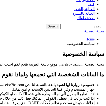
كيف
العناية بالشعر
العناية بالبشرة
صحة طفلك
مجلة الصحبة
Home
سياسة الخصوصية
سياسة الخصوصية
مجلة الصحبة elso7ba.com هي موقع باللغة العربية يقدم لكم احدث المقالات في مجال الصحة والجمال والعناية بمظهرك والعلاقات الإجتماعية
ما البيانات الشخصية التي نجمعها ولماذا نقوم 
خصوصية زوارنا لها اهمية بالغة بالنسبة لنا
. في
جهاز المستخدم وفي كلتا الحالتين الإستخدام آمن تماما.
لا تستطيع الوصول إلى او السيطرة على هذه الكعكات او الكوك
اذا كنت ترغب في تعطيل الكوكيز ، يمكنك فعل ذلك من خلال خ
إعلانات جوجل تستخدم نظام كعكات DART الذي يعرف اهتماماتك عبر الويب ويهتم بالمواقع التي تزورها ولكن لا يتم استقبال أي من بياناتك الشخصية.