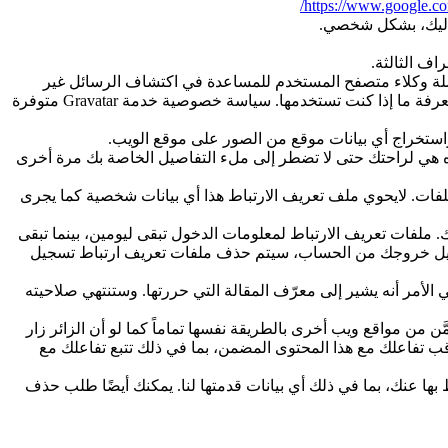
https://www.google.com
 إليك، بشكل شخصي.
اف الثالثة.
ة ، نجمع البيانات الموضحة في نموذج التعليقات، وكذلك عنوان IP الخاص بالزائر وسلسلة وكلاء متصفح المستخدم للمساعدة في اكتشاف الرسائل غير
المرغوب فيها. قد يتم توفير سلسلة مجهولة المصدر تم إنشاؤها من عنوان بريدك الإلكتروني (وتسمى أيضًا hash) إلى خدمة Gravatar لمعرفة ما إذا كنت تستخدمها. سياسة خصوصية خدمة Gravatar متوفرة
ذه هي لراحتك حتى لا تضطر إلى ملء التفاصيل الخاصة بك مرة أخرى
فات. لايحوي ملف تعريف الارتباط هذا أي بيانات شخصية كما يجرى
ملفات تعريف الارتباط لمعلومات الدخول تبقى ليومين، بينما تبقى
سجيل خروجك من الحساب، سيتم حذف ملفات تعريف ارتباط تسجيل
أمر أنه يشير إلى معرّف المقالة التي حررتها. وستنتهي صلاحيته
ن من مواقع ويب أخرى بالطريقة نفسها تماماً كما لو أن الزائر زار
تراقب تفاعلك مع هذا المحتوى المضمن، بما في ذلك تتبع تفاعلك مع
ا عنك، بما في ذلك أي بيانات قدمتها لنا. يمكنك أيضًا طلب حذف