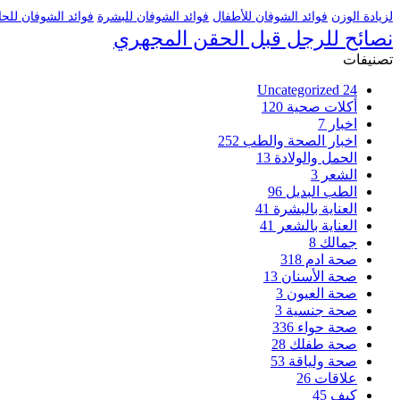
لزيادة الوزن
فوائد الشوفان للأطفال
فوائد الشوفان للبشرة
فوائد الشوفان للح
نصائح للرجل قبل الحقن المجهري
تصنيفات
Uncategorized
24
أكلات صحية
120
اخبار
7
اخبار الصحة والطب
252
الحمل والولادة
13
الشعر
3
الطب البديل
96
العناية بالبشرة
41
العناية بالشعر
41
جمالك
8
صحة ادم
318
صحة الأسنان
13
صحة العيون
3
صحة جنسية
3
صحة حواء
336
صحة طفلك
28
صحة ولياقة
53
علاقات
26
كيف
45