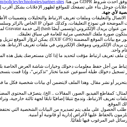
شروط GDPR من هنا:
/policies/technologies/partner-sites/
علانات جوجل بناء على تصفحك للمواقع لظهور الإعلانات بشكل أقرب
خصية لأي جهة.
 الاتصال والتعليقات وملفات تعريف الارتباط والتحليلات وتضمينات الأطر
عندما يترك الزائرون تعليقاتهم على مجلة الصحب
، ستكون صورة ملفك الشخصي مرئية للعامة في سياق تعليقك.
 تنزيل واستخراج أي بيانات موقع من الصور على موقع الويب.
ن بريدك الإلكتروني وموقعك الإلكتروني في ملفات تعريف الارتباط. ه
ام واحد.
ملف تعريف ارتباط مؤقت لتحديد ما إذا كان مستعرضك يقبل هذه المل
لارتباط من أجل حفظ معلومات دخولك وخيارات شاشة العرض الخاصة بك. 
 تسجيل دخولك طيلة أسبوعين عندما تختار “تذكرني”، وإذا قمت بت
ر أو نشر مقال. وهذا الملف لايتضمن أي بيانات شخصية فكل ما في ال
ال: كمقاطع الفيديو، الصور، المقالات .. الخ). يتصرّف المحتوى المضمَّ
ات تعريف الارتباط، وتدمج تتبعًا إضافيًا تابعًا لجهة ثالثة خارجية، و
ك الموقع.
 طلب الحصول على ملف يتم تصديره من البيانات الشخصية التي نحتفظ به
مون بالحفاظ عليها لأغراض إدارية أو قانونية أو أمنية.
ل غير المرغوب فيها تلقائيًا.