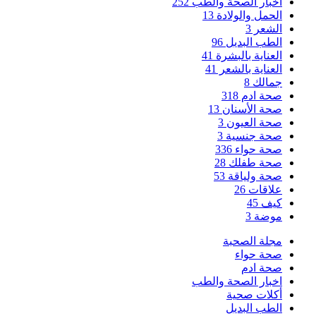
اخبار الصحة والطب
252
الحمل والولادة
13
الشعر
3
الطب البديل
96
العناية بالبشرة
41
العناية بالشعر
41
جمالك
8
صحة ادم
318
صحة الأسنان
13
صحة العيون
3
صحة جنسية
3
صحة حواء
336
صحة طفلك
28
صحة ولياقة
53
علاقات
26
كيف
45
موضة
3
مجلة الصحبة
صحة حواء
صحة ادم
اخبار الصحة والطب
أكلات صحية
الطب البديل