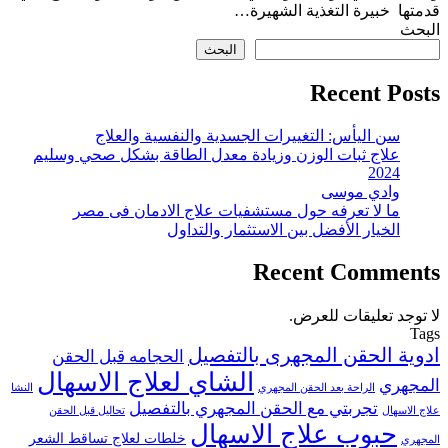
قدمتها خبيرة التغذية الشهيرة…
البحث
البحث
Recent Posts
سن اليأس: التغييرات الجسدية والنفسية والعلاج
علاج ثبات الوزن وزيادة معدل الطاقة بشكل صحي وسليم
2024
وادي موسى
ما لا تعرفه حول مستشفيات علاج الادمان فى مصر
الخيار الأفضل بين الاستثمار والتداول
Recent Comments
لا توجد تعليقات للعرض.
Tags
ادوية الحقن المجهرى بالتفصيل
الحجامه قبل الحقن
الشاي لعلاج الاسهال
المجهري
الراحة بعد الحقن المجهري
النشا
تجربتي مع الحقن المجهري بالتفصيل
علاج الاسهال
تحاليل قبل الحقن
حبوب علاج الاسهال
خلطات لعلاج تساقط الشعر
المجهري