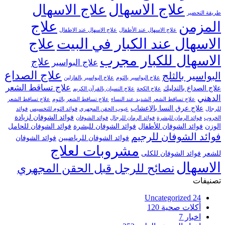
علاج الاسهال
علاج الاسهال
طريقة التحضير
علاج
المزمن
علاج الاسهال عند الأطفال
علاج الاسهال عند الاطفال
الاسهال عند الكبار في البيت
علاج
الاسهال للكبار مجرب
علاج
علاج البواسير
علاج الصداع
البواسير بالثلج
علاج البواسير بالثوم
علاج البواسير بالفازلين
علاج تساقط الشعر
علاج الصداع بالتدليك
علاج الكحة
علاج النسيان بالقرآن الكريم
الدهني
علاج تساقط الشعر الشديد عند النساء
علاج تساقط الشعر بالثوم
علاج تساقط الشعر
علاج عرق النسا بالاعشاب
للرجال
عيوب الحقن المجهري
فوائد الثوم للتخسيس
فوائد
فوائد الشوفان لزيادة
الخروب
فوائد الرمان للبشرة
فوائد الرمان للرجال
فوائد الشوفان
الوزن
فوائد الشوفان للأطفال
فوائد الشوفان للبشرة
فوائد الشوفان للحامل
فوائد الشوفان للرجيم
فوائد الشوفان للرياضيين
فوائد الشوفان
مشروبات لعلاج
للشعر
فوائد الشوفان للكلى
الاسهال
نصائح للرجل قبل الحقن المجهري
تصنيفات
Uncategorized
24
أكلات صحية
120
اخبار
7