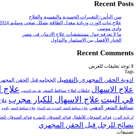
Recent Posts
سن اليأس: التغييرات الجسدية والنفسية والعلاج
علاج ثبات الوزن وزيادة معدل الطاقة بشكل صحي وسليم 2024
وادي موسى
ما لا تعرفه حول مستشفيات علاج الادمان فى مصر
الخيار الأفضل بين الاستثمار والتداول
Recent Comments
لا توجد تعليقات للعرض.
Tags
ادوية الحقن المجهرى بالتفصيل
الحجامه قبل الحقن المجهر
علاج ا
علاج الاسهال
خلطات لعلاج تساقط الشعر
طريقة التحضير
في البيت
علاج الاسهال للكبار مجرب
علاج
تساقط الشعر الدهني
علاج تساقط الشعر الشديد عند النساء
علاج تساقط الشعر بالثوم
ع
لزيادة الوزن
فوائد الشوفان للأطفال
فوائد الشوفان للبشرة
فوائد الشوفان للح
نصائح للرجل قبل الحقن المجهري
تصنيفات