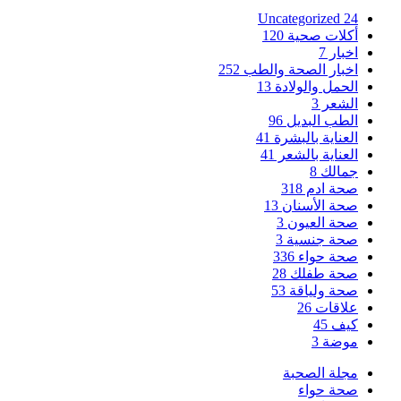
Uncategorized
24
أكلات صحية
120
اخبار
7
اخبار الصحة والطب
252
الحمل والولادة
13
الشعر
3
الطب البديل
96
العناية بالبشرة
41
العناية بالشعر
41
جمالك
8
صحة ادم
318
صحة الأسنان
13
صحة العيون
3
صحة جنسية
3
صحة حواء
336
صحة طفلك
28
صحة ولياقة
53
علاقات
26
كيف
45
موضة
3
مجلة الصحبة
صحة حواء