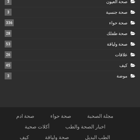
صحة العيون
3
صحة جنسية
3
صحة حواء
336
صحة طفلك
28
صحة ولياقة
53
علاقات
26
كيف
45
موضة
3
مجلة الصحبة
صحة حواء
صحة ادم
اخبار الصحة والطب
أكلات صحية
الطب البديل
صحة ولياقة
كيف