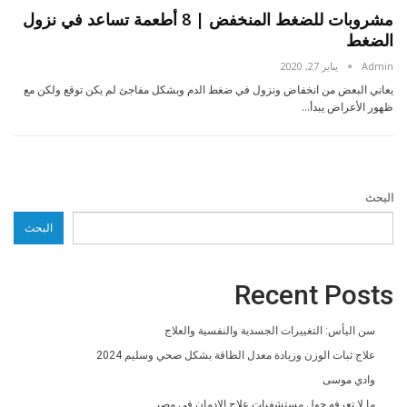
مشروبات للضغط المنخفض | 8 أطعمة تساعد في نزول
الضغط
Admin
يناير 27, 2020
يعاني البعض من انخفاض ونزول في ضغط الدم وبشكل مفاجئ لم يكن توقع ولكن مع
ظهور الأعراض يبدأ…
البحث
البحث
Recent Posts
سن اليأس: التغييرات الجسدية والنفسية والعلاج
علاج ثبات الوزن وزيادة معدل الطاقة بشكل صحي وسليم 2024
وادي موسى
ما لا تعرفه حول مستشفيات علاج الادمان فى مصر