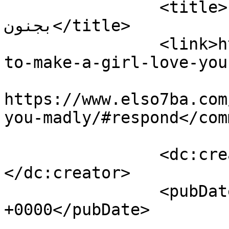
		<title>كيف تجعل الفتاة تحبك 
بجنون</title>

		<link>https://www.elso7ba.com/how-
to-make-a-girl-love-you
					<co
https://www.elso7ba.com
you-madly/#respond</com
		<dc:creator><![CDATA[]]>
</dc:creator>

		<pubDate>Sun, 29 Aug 2021 06:44:04 
+0000</pubDate>

				<catego