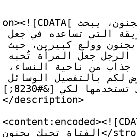
					<de
on><![CDATA[كيف تجعل الفتاة تحبك بجنون، يبحث 
الكثير من الأشخاص عن تلك الطريقة التي تساعده في جعل 
الفتاة التي هي زوجته تُحبه بجنون وولع كبيرين، حيث 
أن من وسائل اثبات شخصية الرجل جعل المرأة تُحبه 
وتُعجب به بجنون ليتأكد أنه جذاب من ناحية النساء، 
وفي هذا المقال سوف نستعرض لكم بالتفصيل الوسائل 
والطرق التي تستخدمها لكي [&#8230;]]]>
</description>

content:encoded><!>كيف تجعل 
الفتاة تحبك بجنون</strong>، يبحث الكثير من الأشخاص 