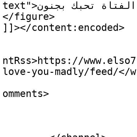
text">كيف تجعل الفتاة تحبك بجنون</figcaption>
</figure>

]]></content:encoded>

					<wf
ntRss>https://www.elso7
love-you-madly/feed/</w
			<slash:comments>0</slash
omments>

			</item>