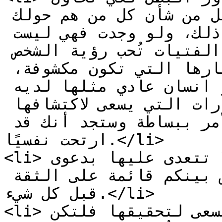
إبهارها، وتعمل على التقليل من شأن كل من هم حولك 
فأنت مُخطئ، فلا يوجد فتاة تحب ذلك، ولو وجدت فهي ليست 
صالحة ولا ذات شخصية سوية، الفتيات تُحب رؤية الشخص 
على طبيعته، دونما محاولة إبهارها التي تكون مكشوفة، 
فهو ليس السوبر مان، هو انسان عادي مثلها لديه 
العديد من المواهب والقدرات التي يسعى لاكتشافها 
وتطويرها، فكّر في هذا الأمر ببساطة وستجد أنك قد 
ارتحت نفسيًا.</li>

<li>احترم خصوصية زوجتك ولا تتعدى عليها بدعوى 
الزوجية، فالعلاقة في الأساس بينكم قائمة على الثقة 
قبل كل شيء.</li>

<li>إن كان لديها أحلام وطموحات تسعى لتحقيقها فلتكن 