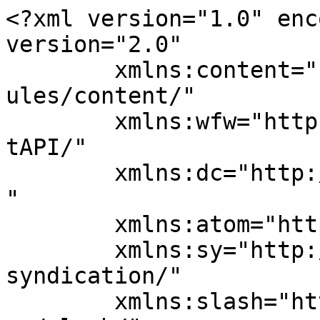
<?xml version="1.0" enc
version="2.0"

	xmlns:content="http://purl.org/rss/1.0/mod
ules/content/"

	xmlns:wfw="http://wellformedweb.org/Commen
tAPI/"

	xmlns:dc="http://purl.org/dc/elements/1.1/
"

	xmlns:atom="http://www.w3.org/2005/Atom"

	xmlns:sy="http://purl.org/rss/1.0/modules/
syndication/"

	xmlns:slash="http://purl.org/rss/1.0/modul