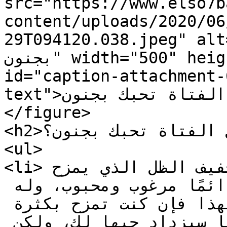
src="https://www.elso7b
content/uploads/2020/06
29T094120.038.jpeg"="كيف تجعل الفتاة تحبك 
بجنون" width="500" height="355" /><figcaption 
id="caption-attachment-
text">كيف تجعل الفتاة تحبك بجنون</figcaption>
</figure>

<h2>كيف تجعل الفتاة تحبك بجنون؟</h2>

<ul>

<li>المزاح وخفة الدم، الشخص خفيف الظل الذي يمزح 
ويُضحك الآخرين من حوله دائمًا مرغوب ومحبوب، وله 
القبول عند كثير من الناس، ولهذا فإن كنت تمزح بكثرة 
معها، وتكون سببًا في إضحاكها سيزداد حبها لك، ولكن 