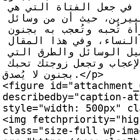
عن تلك الطريقة التي تساعده في جعل الفتاة التي هي 
زوجته تُحبه بجنون وولع كبيرين، حيث أن من وسائل 
اثبات شخصية الرجل جعل المرأة تُحبه وتُعجب به بجنون 
ليتأكد أنه جذاب من ناحية النساء، وفي هذا المقال 
سوف نستعرض لكم بالتفصيل الوسائل والطرق التي 
تستخدمها لكي تحوز على هذا الإعجاب وتجعل زوجتك تحبك 
بجنون لا يُصدق.</p>

<figure id="attachment_
describedby="caption-at
style="width: 500px" cl
<img fetchpriority="hig
class="size-full wp-ima