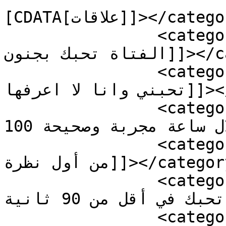
[CDATA[علاقات]]></category>

		<category><![CDATA[رسائل تجعل 
الفتاة تحبك بجنون]]></category>

		<category><![CDATA[كيف اجعل فتاة 
تحبني وانا لا اعرفها]]></category>

		<category><![CDATA[كيف اخلي البنت 
تحبني خلال ساعة مجربة وصحيحة 100]]></category>

		<category><![CDATA[كيف تجذب البنت 
من أول نظرة]]></category>

		<category><![CDATA[كيف تجعل البنت 
تحبك في أقل من 90 ثانية]]></category>

		<category><![CDATA[كيف تجعل الفتاة 