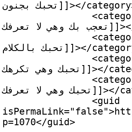
تحبك بجنون]]></category>

		<category><![CDATA[كيف تجعل الفتاة 
تعجب بك وهي لا تعرفك]]></category>

		<category><![CDATA[كيف تجعل فتاة 
تحبك بالكلام]]></category>

		<category><![CDATA[كيف تجعل فتاة 
تحبك وهي تكرهك]]></category>

		<category><![CDATA[كيف تجعل فتاة 
تحبك وهي لا تعرفك]]></category>

		<guid 
isPermaLink="false">htt
p=1070</guid>
