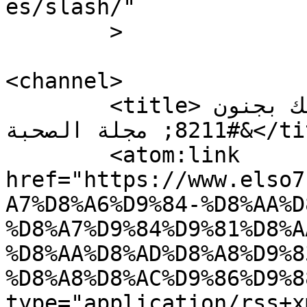
es/slash/"

	>

<channel>

	<title>رسائل تجعل الفتاة تحبك بجنون 
&#8211; مجلة الصحبة</title>

	<atom:link 
href="https://www.elso7
A7%D8%A6%D9%84-%D8%AA%D
%D8%A7%D9%84%D9%81%D8%A
%D8%AA%D8%AD%D8%A8%D9%8
%D8%A8%D8%AC%D9%86%D9%8
type="application/rss+x