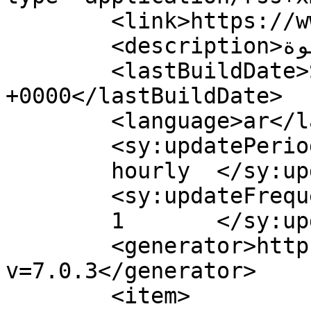
	<link>https://www.elso7ba.com</link>

	<description>صحبتنا حلوة</description>

	<lastBuildDate>Sun, 29 Aug 2021 07:44:56 
+0000</lastBuildDate>

	<language>ar</language>

	<sy:updatePeriod>

	hourly	</sy:updatePeriod>

	<sy:updateFrequency>

	1	</sy:updateFrequency>

	<generator>https://wordpress.org/?
v=7.0.3</generator>

	<item>
