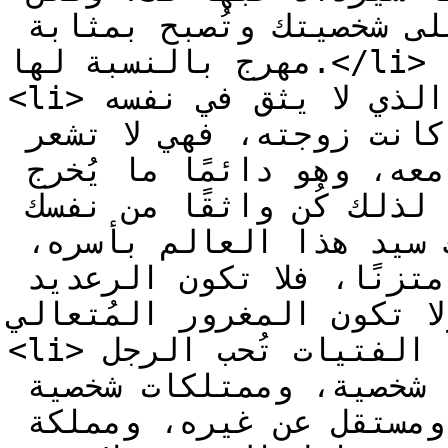
على شرط الا يطغى هذا المزاح على شخصيتك وتُصبح بمثابة 
مهرج بالنسبة لها.</li>

<li>الثقة بالنفس، الشخص المهتز الذي لا يثق في نفسه 
لن تحبه اي فتاة حتى لو كانت زوجته، فهي لا تشعر 
بالأمان وبالسلام النفسي معه، وهو دائمًا ما يُخرج 
مشكلاته الداخلية عليها، لذلك كُن واثقًا من نفسك 
وقدراتك وتعامل معها على انك سيد هذا العالم بأسره، 
ولا تتعالى أو تتكبر ولكن كُن متزنًا، فلا تكون الرعديد 
 تكون المغرور المُتعالي.</li>
<li>حافظ على كينونتك وشخصيتك، الفتيات تُحب الرجل 
المستقل، الذي لديه آراء شخصية، وممتلكات شخصية 
وحاجيات، ولديه كيان ثابت ومستقل عن غيره، ومملكة 