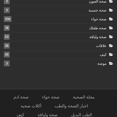
صحة العيون
3
صحة جنسية
3
صحة حواء
336
صحة طفلك
28
صحة ولياقة
53
علاقات
26
كيف
45
موضة
3
مجلة الصحبة
صحة حواء
صحة ادم
اخبار الصحة والطب
أكلات صحية
الطب البديل
صحة ولياقة
كيف